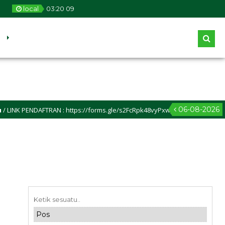
m
local
03
:
20
09
06-08-2026
 PENDAFTRAN : https://forms.gle/s2FcRpk48vyPxwps6