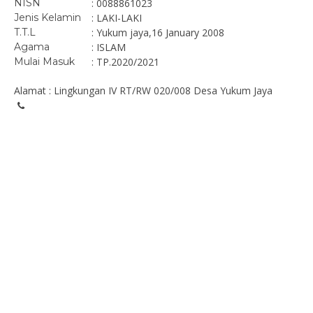
NISN
: 0088861023
Jenis Kelamin
: LAKI-LAKI
T.T.L
: Yukum jaya,16 January 2008
Agama
: ISLAM
Mulai Masuk
: TP.2020/2021
Alamat : Lingkungan IV RT/RW 020/008 Desa Yukum Jaya