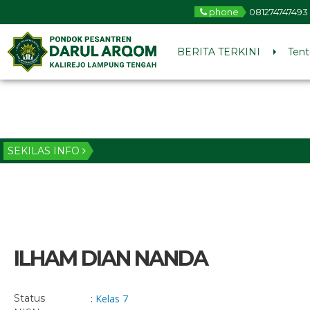
phone
081274747493
BERITA TERKINI
Tent
SEKILAS INFO
ILHAM DIAN NANDA
Status
:
Kelas 7