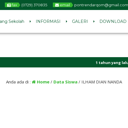
fax
(0729) 370835
email
pontrendarqom@gmail.co
ang Sekolah
INFORMASI
GALERI
DOWNLOAD
1 tahun yang lalu
/ LINK
Anda ada di :
Home
/
Data Siswa
/
ILHAM DIAN NANDA