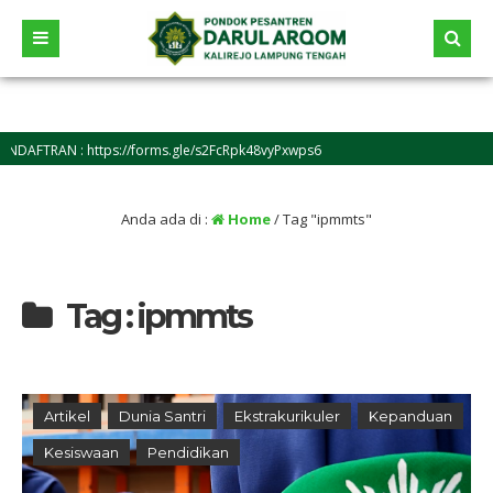
AFTRAN : https://forms.gle/s2FcRpk48vyPxwps6
Anda ada di :
Home
/
Tag "ipmmts"
Tag : ipmmts
Artikel
Dunia Santri
Ekstrakurikuler
Kepanduan
Kesiswaan
Pendidikan