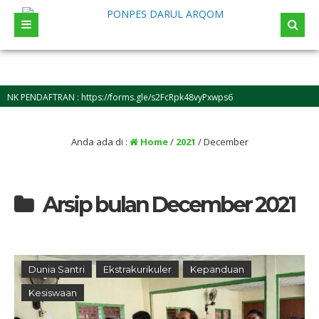
PENDAFTRAN : https://forms.gle/s2FcRpk48vyPxwps6
Anda ada di :
Home
/
2021
/
December
Arsip bulan December 2021
Dunia Santri
Ekstrakurikuler
Kepanduan
Kesiswaan