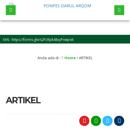
orms.gle/s2FcRpk48vyPxwps6
Anda ada di :
Home
/
ARTIKEL
ARTIKEL