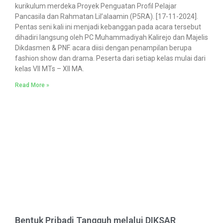
kurikulum merdeka Proyek Penguatan Profil Pelajar
Pancasila dan Rahmatan Lil’alaamin (P5RA). [17-11-2024].
Pentas seni kali ini menjadi kebanggan pada acara tersebut
dihadiri langsung oleh PC Muhammadiyah Kalirejo dan Majelis
Dikdasmen & PNF. acara diisi dengan penampilan berupa
fashion show dan drama. Peserta dari setiap kelas mulai dari
kelas VII MTs – XII MA.
Read More »
Bentuk Pribadi Tangguh melalui DIKSAR