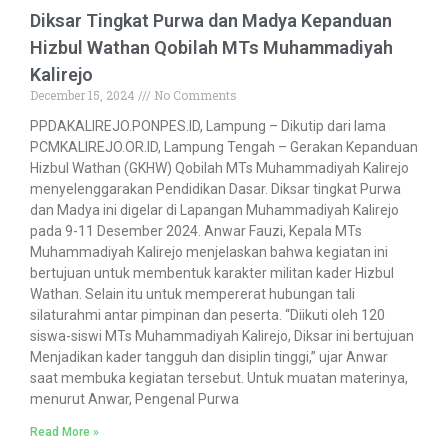
Diksar Tingkat Purwa dan Madya Kepanduan
Hizbul Wathan Qobilah MTs Muhammadiyah
Kalirejo
December 15, 2024
No Comments
PPDAKALIREJO.PONPES.ID, Lampung – Dikutip dari lama
PCMKALIREJO.OR.ID, Lampung Tengah – Gerakan Kepanduan
Hizbul Wathan (GKHW) Qobilah MTs Muhammadiyah Kalirejo
menyelenggarakan Pendidikan Dasar. Diksar tingkat Purwa
dan Madya ini digelar di Lapangan Muhammadiyah Kalirejo
pada 9-11 Desember 2024. Anwar Fauzi, Kepala MTs
Muhammadiyah Kalirejo menjelaskan bahwa kegiatan ini
bertujuan untuk membentuk karakter militan kader Hizbul
Wathan. Selain itu untuk mempererat hubungan tali
silaturahmi antar pimpinan dan peserta. “Diikuti oleh 120
siswa-siswi MTs Muhammadiyah Kalirejo, Diksar ini bertujuan
Menjadikan kader tangguh dan disiplin tinggi,” ujar Anwar
saat membuka kegiatan tersebut. Untuk muatan materinya,
menurut Anwar, Pengenal Purwa
Read More »