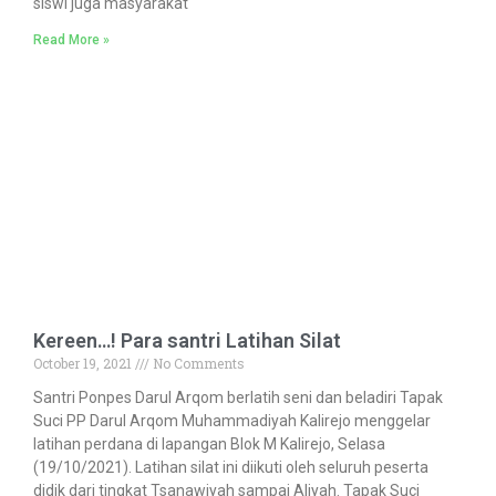
siswi juga masyarakat
Read More »
Kereen…! Para santri Latihan Silat
October 19, 2021
No Comments
Santri Ponpes Darul Arqom berlatih seni dan beladiri Tapak
Suci PP Darul Arqom Muhammadiyah Kalirejo menggelar
latihan perdana di lapangan Blok M Kalirejo, Selasa
(19/10/2021). Latihan silat ini diikuti oleh seluruh peserta
didik dari tingkat Tsanawiyah sampai Aliyah. Tapak Suci