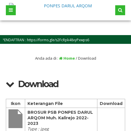
ENDAFTRAN : https://forms.gle/s2FcRpk48vyPxwps6
Anda ada di :
Home
/
Download
Download
Ikon
Keterangan File
Download
BROSUR PSB PONPES DARUL
ARQOM Muh. Kalirejo 2022-
2023
Type : jpeg