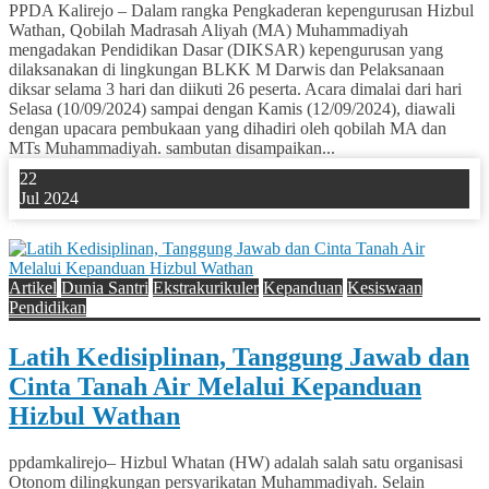
PPDA Kalirejo – Dalam rangka Pengkaderan kepengurusan Hizbul
Wathan, Qobilah Madrasah Aliyah (MA) Muhammadiyah
mengadakan Pendidikan Dasar (DIKSAR) kepengurusan yang
dilaksanakan di lingkungan BLKK M Darwis dan Pelaksanaan
diksar selama 3 hari dan diikuti 26 peserta. Acara dimalai dari hari
Selasa (10/09/2024) sampai dengan Kamis (12/09/2024), diawali
dengan upacara pembukaan yang dihadiri oleh qobilah MA dan
MTs Muhammadiyah. sambutan disampaikan...
22
Jul 2024
0
Artikel
Dunia Santri
Ekstrakurikuler
Kepanduan
Kesiswaan
Pendidikan
Latih Kedisiplinan, Tanggung Jawab dan
Cinta Tanah Air Melalui Kepanduan
Hizbul Wathan
ppdamkalirejo– Hizbul Whatan (HW) adalah salah satu organisasi
Otonom dilingkungan persyarikatan Muhammadiyah. Selain