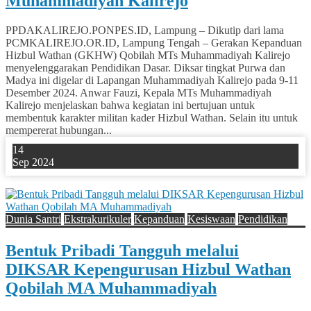
Muhammadiyah Kalirejo
PPDAKALIREJO.PONPES.ID, Lampung – Dikutip dari lama
PCMKALIREJO.OR.ID, Lampung Tengah – Gerakan Kepanduan
Hizbul Wathan (GKHW) Qobilah MTs Muhammadiyah Kalirejo
menyelenggarakan Pendidikan Dasar. Diksar tingkat Purwa dan
Madya ini digelar di Lapangan Muhammadiyah Kalirejo pada 9-11
Desember 2024. Anwar Fauzi, Kepala MTs Muhammadiyah
Kalirejo menjelaskan bahwa kegiatan ini bertujuan untuk
membentuk karakter militan kader Hizbul Wathan. Selain itu untuk
mempererat hubungan...
14
Sep 2024
0
Dunia Santri
Ekstrakurikuler
Kepanduan
Kesiswaan
Pendidikan
Bentuk Pribadi Tangguh melalui
DIKSAR Kepengurusan Hizbul Wathan
Qobilah MA Muhammadiyah