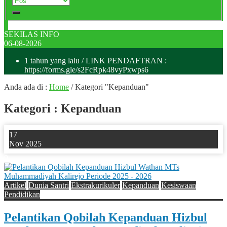
SEKILAS INFO
06-08-2026
1 tahun yang lalu
/ LINK PENDAFTRAN :
https://forms.gle/s2FcRpk48vyPxwps6
Anda ada di :
Home
/
Kategori "Kepanduan"
Kategori : Kepanduan
17
Nov 2025
0
Artikel
Dunia Santri
Ekstrakurikuler
Kepanduan
Kesiswaan
Pendidikan
Pelantikan Qobilah Kepanduan Hizbul