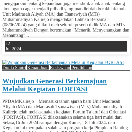
mengajarkan tentang kepanduan juga mendidik anak anak tentang
ilmu agama agar menjadi pribadi yang mandiri dab berakhlak mulia.
Unit Madrasah Aliyah (MA) dan Tsanawiyah (MTs)
Muhammadiyah Kalirejo mengadakan Latihan Bersama
(08/06/2024) yang diikuti oleh seluruh peserta didik MA dan MTs
Muhammadiyah Dengan bertemakan “Menarik, Menyenangkan dan
Menantang”...
22
Jul 2024
0
Dunia Santri
Kepanduan
Kesiswaan
Pendidikan
Wujudkan Generasi Berkemajuan
Melalui Kegiatan FORTASI
PPDAMKalirejo – Memasuki tahun ajaran baru Unit Madrasah
Aliyah (MA) dan Madrasah Tsanawiyah (MTs) Muhammadiyah
Kalirejo telah melaksanakan kegiatan Forum Ta’aruf dan Orientasi
(FORTASI). FORTASI dilaksanakan selama tiga hari mulai dari
Selasa,16 Juli 2024 sampai dengan Kamis, 18 Juli 2024, dan
Kegiatan ini merupakan salah satu program kerja Pimpinan Ranting