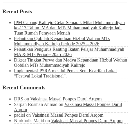
Recent Posts
IPM Cabang Kalirejo Gelar Semarak Milad Muhammadiyah
ke-113 Tahun, MA dan MTs Muhammadiyah Kalirejo Jadi
Tuan Rumah Perayaan Meriah
Pelantikan Qobilah Kepanduan Hizbul Wathan MTs
Muhammadiyah Kalirejo Periode 2025 – 2026
Pelantikan Pengurus Ranting Ikatan Pelajar Muhammadiyah
MA & MTs Periode 2025-2026
Diksar Tingkat Purwa dan Madya Kepanduan Hizbul Wathan
Qobilah MTs Muhammadiyah Kalirejo
Implementasi P5RA melalui Pentas Seni Kearifan Lokal
“Festival Lokal Tradisional”.
Recent Comments
DRS
on
Vaksinasi Massal Ponpes Darul Arqom
Sarpan Rosihan Ahmad
on
Vaksinasi Massal Ponpes Darul
Arqom
padiel
on
Vaksinasi Massal Ponpes Darul Arqom
Nurkholis Majid
on
Vaksinasi Massal Ponpes Darul Arqom