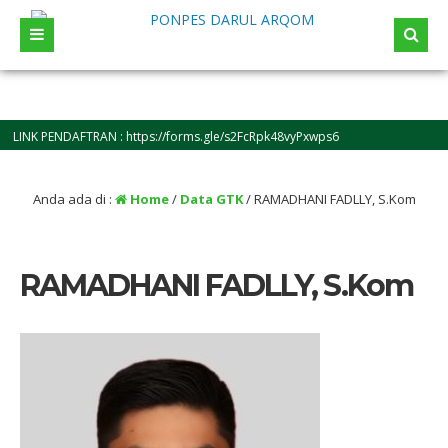
INK PENDAFTRAN : https://forms.gle/s2FcRpk48vyPxwps6
Anda ada di :
Home
/
Data GTK
/
RAMADHANI FADLLY, S.Kom
RAMADHANI FADLLY, S.Kom