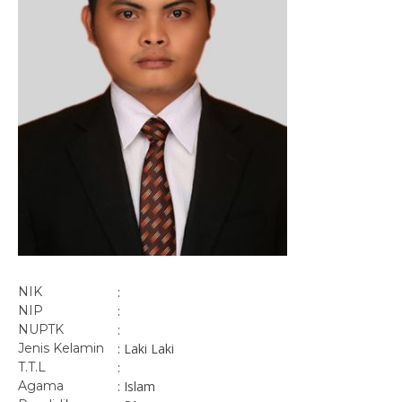
NIK
:
NIP
:
NUPTK
:
Jenis Kelamin
: Laki Laki
T.T.L
:
Agama
: Islam