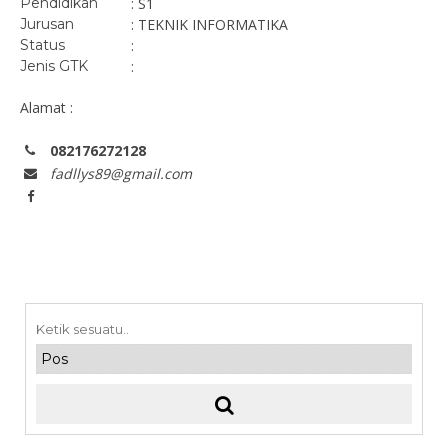
Pendidikan
: S1
Jurusan
: TEKNIK INFORMATIKA
Status
:
Jenis GTK
:
Alamat :
082176272128
fadllys89@gmail.com