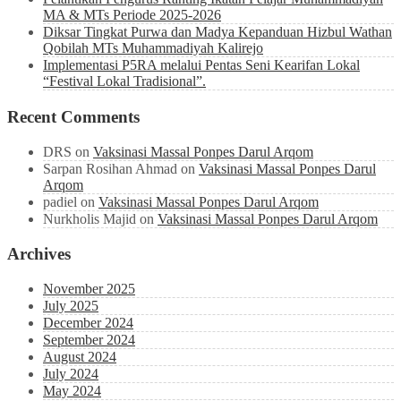
MA & MTs Periode 2025-2026
Diksar Tingkat Purwa dan Madya Kepanduan Hizbul Wathan
Qobilah MTs Muhammadiyah Kalirejo
Implementasi P5RA melalui Pentas Seni Kearifan Lokal
“Festival Lokal Tradisional”.
Recent Comments
DRS
on
Vaksinasi Massal Ponpes Darul Arqom
Sarpan Rosihan Ahmad
on
Vaksinasi Massal Ponpes Darul
Arqom
padiel
on
Vaksinasi Massal Ponpes Darul Arqom
Nurkholis Majid
on
Vaksinasi Massal Ponpes Darul Arqom
Archives
November 2025
July 2025
December 2024
September 2024
August 2024
July 2024
May 2024