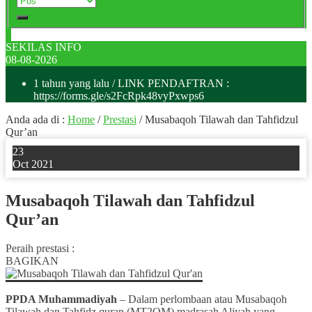
SEKILAS INFO
08-08-2026
1 tahun yang lalu
/ LINK PENDAFTRAN :
https://forms.gle/s2FcRpk48vyPxwps6
Anda ada di :
Home
/
Prestasi
/
Musabaqoh Tilawah dan Tahfidzul
Qur’an
23
Oct 2021
Musabaqoh Tilawah dan Tahfidzul
Qur’an
Peraih prestasi :
BAGIKAN
PPDA Muhammadiyah
– Dalam perlombaan atau Musabaqoh
Tilawah dan Tahfidz quran (MT2QM) madrasah Aliyah yang