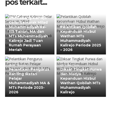
pos terkait...
17 Nov 2025
IPM Cabang Kalirejo
Gelar Semarak Milad
17 Nov 2025
Muhammadiyah ke-
Pelantikan Qobilah
113 Tahun, MA dan
Kepanduan Hizbul
MTs Muhammadiyah
Wathan MTs
Kalirejo Jadi Tuan
Muhammadiyah
Rumah Perayaan
Kalirejo Periode 2025
Meriah
– 2026
28 Jul 2025
15 Dec 2024
Pelantikan Pengurus
Diksar Tingkat Purwa
Ranting Ikatan
dan Madya
Pelajar
Kepanduan Hizbul
Muhammadiyah MA &
Wathan Qobilah MTs
MTs Periode 2025-
Muhammadiyah
2026
Kalirejo