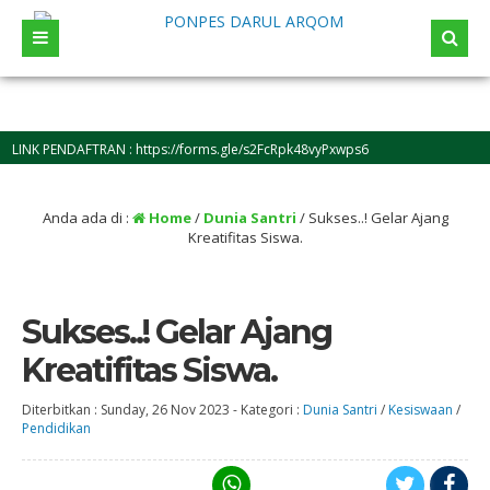
K PENDAFTRAN : https://forms.gle/s2FcRpk48vyPxwps6
Anda ada di :
Home
/
Dunia Santri
/
Sukses..! Gelar Ajang
Kreatifitas Siswa.
Sukses..! Gelar Ajang
Kreatifitas Siswa.
Diterbitkan :
Sunday, 26 Nov 2023
-
Kategori :
Dunia Santri
/
Kesiswaan
/
Pendidikan