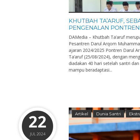
KHUTBAH TA’ARUF, SEB
PENGENALAN PONTREN 
DAMedia – Khutbah Ta’aruf merupa
Pesantren Darul Arqom Muhammad
ajaran 2024/2025 Pontren Darul 
Ta’aruf (25/08/2024), dengan meng
diadakan 40 hari setelah santri da
mampu beradaptasi...
22
Artikel
Dunia Santri
Ekstr
JUL 2024