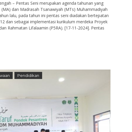
Tengah – Pentas Seni merupakan agenda tahunan yang
yah (MA) dan Madrasah Tsanawiyah (MTs) Muhammadiyah
ahun lalu, pada tahun ini pentas seni diadakan bertepatan
2 dan sebagai implementasi kurikulum merdeka Proyek
 dan Rahmatan Lil’alaamin (P5RA). [17-11-2024]. Pentas
swaan
Pendidikan