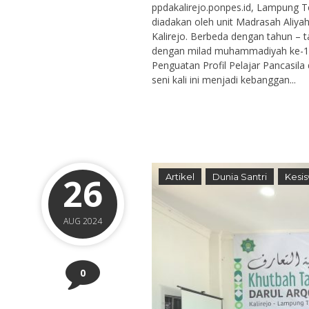
ppdakalirejo.ponpes.id, Lampung 
diadakan oleh unit Madrasah Ali
Kalirejo. Berbeda dengan tahun – t
dengan milad muhammadiyah ke-11
Penguatan Profil Pelajar Pancasila
seni kali ini menjadi kebanggan...
26
Artikel
Dunia Santri
Kesi
AUG 2024
0