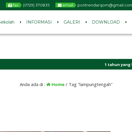
fax
(0729) 370835
email
pontrendarqom@gmail.co
Sekolah
INFORMASI
GALERI
DOWNLOAD
1 tahun yang lalu
/ LINK PENDAF
Anda ada di :
Home
/
Tag "lampungtengah"