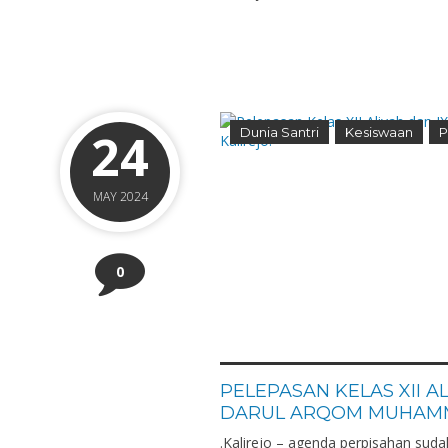
24
Dunia Santri
Kesiswaan
P
MAY 2024
0
PELEPASAN KELAS XII A
DARUL ARQOM MUHAMMA
.Kalirejo – agenda perpisahan suda