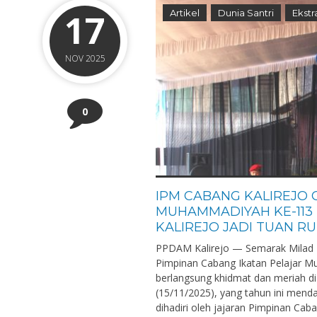
17
Artikel
Dunia Santri
Ekstr
NOV 2025
0
IPM CABANG KALIREJO 
MUHAMMADIYAH KE-113
KALIREJO JADI TUAN R
PPDAM Kalirejo — Semarak Milad 
Pimpinan Cabang Ikatan Pelajar 
berlangsung khidmat dan meriah 
(15/11/2025), yang tahun ini mend
dihadiri oleh jajaran Pimpinan C