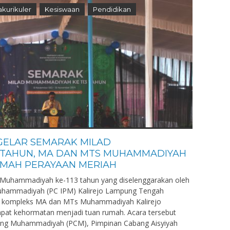
akurikuler
Kesiswaan
Pendidikan
GELAR SEMARAK MILAD
 TAHUN, MA DAN MTS MUHAMMADIYAH
UMAH PERAYAAN MERIAH
Muhammadiyah ke-113 tahun yang diselenggarakan oleh
Muhammadiyah (PC IPM) Kalirejo Lampung Tengah
di kompleks MA dan MTs Muhammadiyah Kalirejo
apat kehormatan menjadi tuan rumah. Acara tersebut
abang Muhammadiyah (PCM), Pimpinan Cabang Aisyiyah