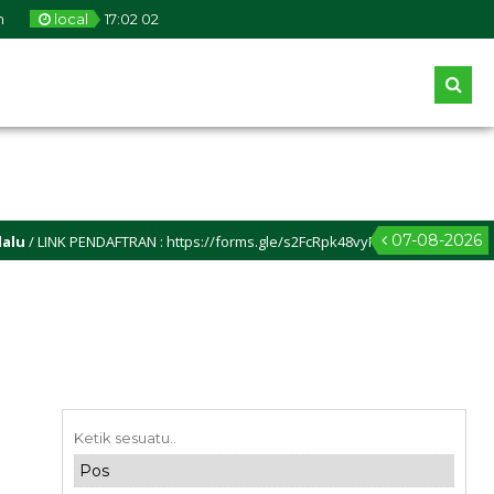
m
local
17
:
02
03
07-08-2026
TRAN : https://forms.gle/s2FcRpk48vyPxwps6