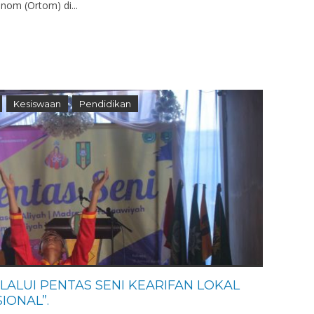
onom (Ortom) di...
Kesiswaan
Pendidikan
LALUI PENTAS SENI KEARIFAN LOKAL
IONAL”.