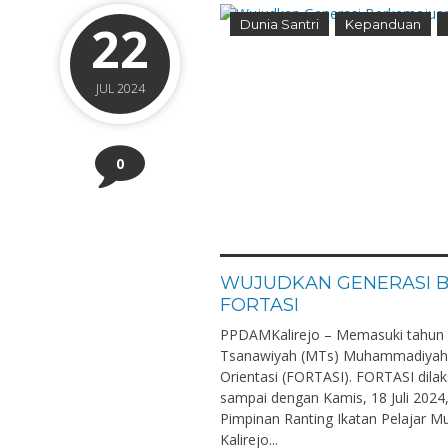
22
Dunia Santri
Kepanduan
JUL 2024
0
WUJUDKAN GENERASI B
FORTASI
PPDAMKalirejo – Memasuki tahun a
Tsanawiyah (MTs) Muhammadiyah Ka
Orientasi (FORTASI). FORTASI dilaks
sampai dengan Kamis, 18 Juli 2024
Pimpinan Ranting Ikatan Pelaja
Kalirejo...