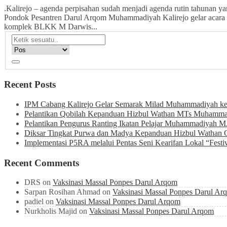
.Kalirejo – agenda perpisahan sudah menjadi agenda rutin tahunan yan
Pondok Pesantren Darul Arqom Muhammadiyah Kalirejo gelar acara T
komplek BLKK M Darwis...
Recent Posts
IPM Cabang Kalirejo Gelar Semarak Milad Muhammadiyah k
Pelantikan Qobilah Kepanduan Hizbul Wathan MTs Muhammadi
Pelantikan Pengurus Ranting Ikatan Pelajar Muhammadiyah 
Diksar Tingkat Purwa dan Madya Kepanduan Hizbul Wathan 
Implementasi P5RA melalui Pentas Seni Kearifan Lokal “Festiv
Recent Comments
DRS
on
Vaksinasi Massal Ponpes Darul Arqom
Sarpan Rosihan Ahmad
on
Vaksinasi Massal Ponpes Darul Ar
padiel
on
Vaksinasi Massal Ponpes Darul Arqom
Nurkholis Majid
on
Vaksinasi Massal Ponpes Darul Arqom