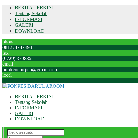
BERITA TERKINI
Tentang Sekolah
INFORMASI
GALERI
DOWNLOAD
phone
081274747493
fax
(0729) 370835
email
pontrendarqom@gmail.com
local
:
BERITA TERKINI
Tentang Sekolah
INFORMASI
GALERI
DOWNLOAD