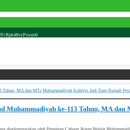
s2FcRpk48vyPxwps6
lad Muhammadiyah ke-113 Tahun, MA dan 
 diselenggarakan oleh Pimpinan Cabang Ikatan Pelajar Muhammadiy