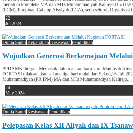
meriah di kompleks MA dan MTs Muhammadiyah Kalirejo (15/11/2025
(PCM), Pimpinan Cabang Aisyiyah (PCA), serta seluruh Organisasi O
22
Jul 2024
0
Dunia Santri
Kepanduan
Kesiswaan
Pendidikan
Wujudkan Generasi Berkemajuan Melalu
PPDAMKalirejo – Memasuki tahun ajaran baru Unit Madrasah Aliya
FORTASI dilaksanakan selama tiga hari mulai dari Selasa,16 Juli 202
Muhammadiyah (PR IPM) MA dan MTs Muhammadiyah Kalirejo...
24
May 2024
0
Dunia Santri
Kesiswaan
Pendidikan
Pelepasan Kelas XII Aliyah dan IX Tsan