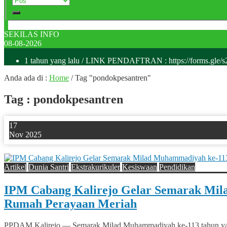
SEKILAS INFO
08-08-2026
1 tahun yang lalu
/ LINK PENDAFTRAN : https://forms.gle/
Anda ada di :
Home
/
Tag "pondokpesantren"
Tag : pondokpesantren
17
Nov 2025
0
Artikel
Dunia Santri
Ekstrakurikuler
Kesiswaan
Pendidikan
IPM Cabang Kalirejo Gelar Semarak Mi
Rumah Perayaan Meriah
PPDAM Kalirejo — Semarak Milad Muhammadiyah ke-113 tahun yang