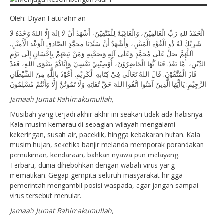
Oleh: Diyan Faturahman
اَلْحَمْدُ للهِ رَبِّ الْعَالَمِيْنَ، وَالْعَاقِبَةُ لِلْمُتَّقِيْنَ، أَشْهَدُ أَنْ لَا اِلَهَ إِلَّا اللهُ وَحْدَهُ لَا
شَرِيْكَ لَهُ ذُو الْقُوَّةِ الْمَتِيْنِ، وَأَشْهَدُ أَنَّ سَيِّدَنَا محمَّدٍ الصَّادِقِ الْوَعْدِ الْأَمِيْنِ.
اَللَّهُمَّ صَلِّ عَلَى مُحمَّدٍ وَعَلَى آلِهِ وَصَحْبِهِ وَمَنْ تَبِعَهُمْ بِإِحْسَانٍ إِلَى يَوْمِ
الدِّيْنِ، أَمَّا بَعْدُ. فَيَا اَيُّهَا الْحَاضِرُوْنَ، أُوْصِيْنِيْ نَفْسِيْ وَإِيَّاكُمْ بِتَقْوَى اللهِ، فَقَدْ
فَازَ الْمُتَّقُوْنَ. قَالَ اللهُ تَعَالَى فِيْ كِتَابِهِ الْكَرِيْمِ. أَعُوْذُ بِاللَّهِ مِنَ الشَّيْطَانِ
الرَّجِيْمِ: يَاأَيُّهَا الَّذِينَ آمَنُوا اتَّقُوا اللهَ حَقَّ تُقَاتِهِ وَلَا تَمُوتُنَّ إِلَّا وَأَنْتُمْ مُسْلِمُونَ
Jamaah Jumat Rahimakumullah,
Musibah yang terjadi akhir-akhir ini seakan tidak ada habisnya.
Kala musim kemarau di sebagian wilayah mengalami
kekeringan, susah air, paceklik, hingga kebakaran hutan. Kala
musim hujan, seketika banjir melanda memporak porandakan
pemukiman, kendaraan, bahkan nyawa pun melayang.
Terbaru, dunia dihebohkan dengan wabah virus yang
mematikan. Gegap gempita seluruh masyarakat hingga
pemerintah mengambil posisi waspada, agar jangan sampai
virus tersebut menular.
Jamaah Jumat Rahimakumullah,