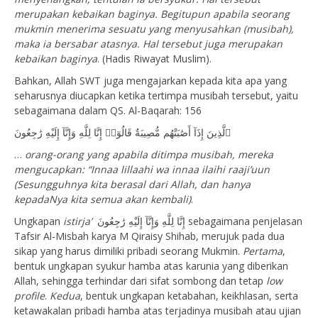
merupakan kebaikan baginya. Begitupun apabila seorang
mukmin menerima sesuatu yang menyusahkan (musibah),
maka ia bersabar atasnya. Hal tersebut juga merupakan
kebaikan baginya
. (Hadis Riwayat Muslim).
Bahkan, Allah SWT juga mengajarkan kepada kita apa yang
seharusnya diucapkan ketika tertimpa musibah tersebut, yaitu
sebagaimana dalam QS. Al-Baqarah: 156
ٱلَّذِينَ إِذَآ أَصَٰبَتْهُم مُّصِيبَةٌ قَالُوٓا۟ إِنَّا لِلَّهِ وَإِنَّآ إِلَيْهِ رَٰجِعُونَ
…
orang-orang yang apabila ditimpa musibah, mereka
mengucapkan: “Innaa lillaahi wa innaa ilaihi raaji’uun
(Sesungguhnya kita berasal dari Allah, dan hanya
kepadaNya kita semua akan kembali)
.
Ungkapan
istirja’
إِنَّا لِلَّهِ وَإِنَّآ إِلَيْهِ رَٰجِعُونَ sebagaimana penjelasan
Tafsir Al-Misbah karya M Qiraisy Shihab, merujuk pada dua
sikap yang harus dimiliki pribadi seorang Mukmin.
Pertama
,
bentuk ungkapan syukur hamba atas karunia yang diberikan
Allah, sehingga terhindar dari sifat sombong dan tetap
low
profile
.
Kedua
, bentuk ungkapan ketabahan, keikhlasan, serta
ketawakalan pribadi hamba atas terjadinya musibah atau ujian