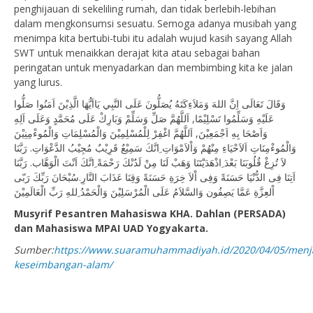
penghijauan di sekeliling rumah, dan tidak berlebih-lebihan
dalam mengkonsumsi sesuatu. Semoga adanya musibah yang
menimpa kita bertubi-tubi itu adalah wujud kasih sayang Allah
SWT untuk menaikkan derajat kita atau sebagai bahan
peringatan untuk menyadarkan dan membimbing kita ke jalan
yang lurus.
وَقَالَ تَعَالَى اِنَّ اللهَ وَمَلاَءِكَتَهُ يُصَلُّونَ عَلَى النَّبِي يَااَيُّهَا الَّذِيْنَ اَمَنُوا صَلُّوا
عَلَيْهِ وَسَلِّمُوا تَسْلِيْمًا, اَللَّهُمَّ صَلِّ وَسَلِّمْ وَبَارِكْ عَلَى مُحَمَّدٍ وَعَلَى اَلِهِ
وَاَصْحَا بِهِ اَجْمَعِيْنَ, اَللَّهُمَّ اغْفِرْ لِلْمُسْلِمِيْنَ وَالْمُسْلِمَاتِ وَالْمُوءْمِنِيْنَ
وَالْمُوءْمِنَاتِ اَلاَحْيَاءِ مِنْهُمْ وَاْلاَمْوَاتِ ِانَّكَ سَمِيْعٌ قَرِيْبٌ مُجِيْبُ الدَّعْوَاتِ. رَبَّنَا
لاَ تُزِغْ قُلُوبَنَا بَعْدَ ِاذْهَدَيْتَنَا وَهَبْ لَنَا مِنْ لَدُنْكَ رَحْمَةً ِانَّكَ اَنْتَ الْوَهَّاب. رَبَّنَا
اَتِنَا فِى الدُّنْيَا حَسَنَةً وَفِى اْلاَ خِرَةِ حَسَنَةً وَقِنَا عَذَابَ النَّارِ.سُبْحَانَ رَبِّكَ رَبّى
اْلعِزَّةِ عَمَّا يَصِفُون وَالسَّلاَمُ عَلَى الْمُرْسَلِيْنَ وَالْحَمْدُ ِللهِ رَبِّ الْعَالَمِيْنَ
Musyrif Pesantren Mahasiswa KHA. Dahlan (PERSADA)
dan Mahasiswa MPAI UAD Yogyakarta.
Sumber:
https://www.suaramuhammadiyah.id/2020/04/05/menj
keseimbangan-alam/