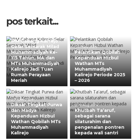
pos terkait...
17 Nov 2025
IPM Cabang Kalirejo
Gelar Semarak Milad
17 Nov 2025
Muhammadiyah ke-
Pelantikan Qobilah
113 Tahun, MA dan
Kepanduan Hizbul
MTs Muhammadiyah
Wathan MTs
Kalirejo Jadi Tuan
Muhammadiyah
Rumah Perayaan
Kalirejo Periode 2025
Meriah
– 2026
15 Dec 2024
Diksar Tingkat Purwa
26 Aug 2024
dan Madya
Khutbah Ta’aruf,
Kepanduan Hizbul
sebagai sarana
Wathan Qobilah MTs
silaturahim dan
Muhammadiyah
pengenalan pontren
Kalirejo
kepada wali santri