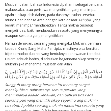
Musibah dalam bahasa Indonesia dipahami sebagai bencana,
malapetaka, atau peristiwa menyedihkan yang menimpa.
Apabila dikaji lebih dalam, pada dasarnya istilah tersebut
muncul dari bahasa Arab dengan kata dasaar
Ashoba
, yang
berarti menimpa/ mendapatkan. Tentu makna tersebut
menjadi luas, baik mendapatkan sesuatu yang menyenangkan
maupun sesuatu yang menyedihkan.
Namun demikian, seorang yang mengaku Mukmin, beriman
kepada Khaliq Sang Maha Pencipta, mestinya bisa bersikap
bijak terhadap dua hal yang bentuknya berlawanan tersebut.
Dalam sebuah hadits, disebutkan bagaimana sikap seorang
mukmin jika menerima musibah dari Allah.
عَجَباً لأمْرِ الْمُؤْمِنِ إِنَّ أَمْرَهُ كُلَّهُ لَهُ خَيْرٌ، وَلَيْسَ ذَلِكَ لأِحَدٍ إِلاَّ للْمُؤْمِن: إِنْ
أَصَابَتْهُ سَرَّاءُ شَكَرَ فَكَانَ خَيْراً لَهُ، وَإِنْ أَصَابَتْهُ ضَرَّاءُ صَبَرَ فَكَانَ خيْراً لَهُ
Sungguh orang-orang beriman itu memang sangat
menakjubkan. Bahwasanya semua perkara yang
menimpanya adalah kebaikan, dan bahkan tidak ada
seorang pun yang memiliki sikap seperti orang mukmin
tersebut. Apabila seorang mukmin menerima sesuatu yang
menyenangkan, tentulah ia bersyukur. Hal tersebut