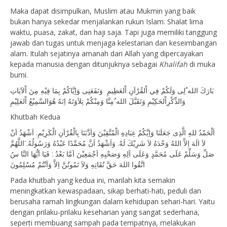
Maka dapat disimpulkan, Muslim atau Mukmin yang baik
bukan hanya sekedar menjalankan rukun Islam. Shalat lima
waktu, puasa, zakat, dan haji saja. Tapi juga memiliki tanggung
jawab dan tugas untuk menjaga kelestarian dan keseimbangan
alam. Itulah sejatinya amanah dari Allah yang dipercayakan
kepada manusia dengan ditunjuknya sebagai
Khalifah
di muka
bumi.
بَارَكَ الله ُلِى وَلَكُمْ فِي اْلقُرْاَنِ اْلعَظِيمِ وَنَفَعَنِى وَاِيَّاكُمْ بِمَا فِيْهِ مِنَ اْلاَيَاتِ
وَالذِّكْرِاْلحَكِيْمِ وَتَقَبَّلَ الله ُمِنَّا وَمِنْكُمْ تِلاَوَتَهُ اِنَهُ هُوَالسَّمِيْعُ اْلعَلِيْمِ
Khutbah Kedua
اَلْحَمْدُ للهِ الَّذِى جَعَلَنَا وَاِيَّكُمْ عِبَادِهِ الْمُتَّقِيْنَ وَاَدَّبَنَا بِالْقُرْاَنِ الْكَرِيْمِ. اَشْهَدُ اَنْ
لاَ الَهَ اِلاَّ اللهُ وَحْدَهُ لاَ شَرِيْكَ لَهُ. وَاَشْهَدُ اَنَّ مُحَمَّدًا عَبْدُهُ وَرَسُولُهُ. َاللَّهُمَّ
صَلِّ وَسَلِّمْ عَلَى مُحَمَّدٍ وَعَلَى اَلِهِ وَصَحْبِهِ اَجْمَعِيْنَ اَمَّا بَعْدُ : فَيَا اَيُّهَا النَّا سُ
اتَّقُوا اللهَ حَقَّ تُقَاتِهِ وَلاَ تَمُوتُنَّ اِلاَّ وَاَنْتُمْ مُسْلِمُونَ
Pada khutbah yang kedua ini, marilah kita semakin
meningkatkan kewaspadaan, sikap berhati-hati, peduli dan
berusaha ramah lingkungan dalam kehidupan sehari-hari. Yaitu
dengan prilaku-prilaku keseharian yang sangat sederhana,
seperti membuang sampah pada tempatnya, melakukan