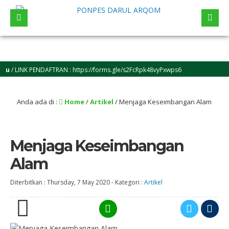
NK PENDAFTRAN : https://forms.gle/s2FcRpk48vyPxwps6
Anda ada di :
Home
/
Artikel
/
Menjaga Keseimbangan Alam
Menjaga Keseimbangan
Alam
Diterbitkan :
Thursday, 7 May 2020
-
Kategori :
Artikel
0