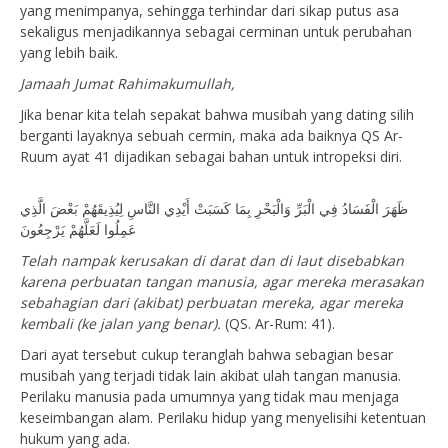
yang menimpanya, sehingga terhindar dari sikap putus asa
sekaligus menjadikannya sebagai cerminan untuk perubahan
yang lebih baik.
Jamaah Jumat Rahimakumullah,
Jika benar kita telah sepakat bahwa musibah yang dating silih
berganti layaknya sebuah cermin, maka ada baiknya QS Ar-
Ruum ayat 41 dijadikan sebagai bahan untuk intropeksi diri.
ظَهَرَ الْفَسَادُ فِي الْبَرِّ وَالْبَحْرِ بِمَا كَسَبَتْ أَيْدِي النَّاسِ لِيُذِيقَهُمْ بَعْضَ الَّذِي
عَمِلُوا لَعَلَّهُمْ يَرْجِعُونَ
Telah nampak kerusakan di darat dan di laut disebabkan
karena perbuatan tangan manusia, agar mereka merasakan
sebahagian dari (akibat) perbuatan mereka, agar mereka
kembali (ke jalan yang benar).
(QS. Ar-Rum: 41).
Dari ayat tersebut cukup teranglah bahwa sebagian besar
musibah yang terjadi tidak lain akibat ulah tangan manusia.
Perilaku manusia pada umumnya yang tidak mau menjaga
keseimbangan alam. Perilaku hidup yang menyelisihi ketentuan
hukum yang ada.