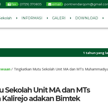
3
fax
(0729) 370835
email
pontrendarqom@gmail.co
Sekolah
INFORMASI
GALERI
DOWNLOAD
1 tahun yang lalu
/ LINK PEN
swaan
/
Tingkatkan Mutu Sekolah Unit MA dan MTs Muhammadiyah
u Sekolah Unit MA dan MTs
alirejo adakan Bimtek