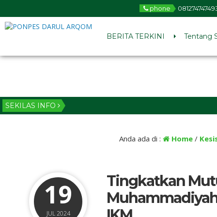
phone
08127474749
BERITA TERKINI
Tentang 
SEKILAS INFO
Anda ada di :
Home
/
Kesi
Tingkatkan Mut
19
Muhammadiyah K
IKM
JUL 2024