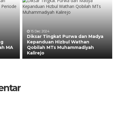
15 Dec 2024
Diksar Tingkat Purwa dan Madya
ng
Kepanduan Hizbul Wathan
yah MA
Qobilah MTs Muhammadiyah
Kalirejo
entar