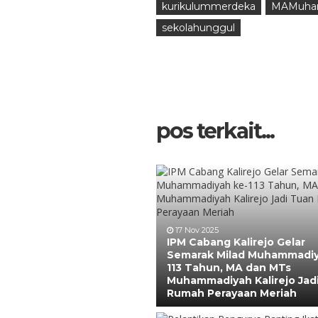
kurikulummerdeka
MAMuham
sekolahunggul
pos terkait...
17 Nov 2025
IPM Cabang Kalirejo Gelar
Semarak Milad Muhammadiy
113 Tahun, MA dan MTs
Muhammadiyah Kalirejo Jad
Rumah Perayaan Meriah