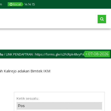
m
local
14
:
14
16
07-08-2026
DAFTRAN : https://forms.gle/s2FcRpk48vyPxwps6
 Kalirejo adakan Bimtek IKM